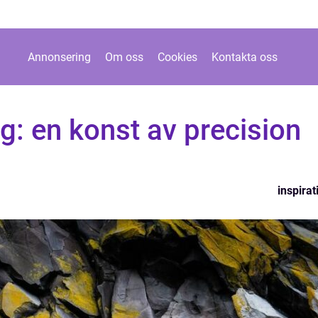
Annonsering
Om oss
Cookies
Kontakta oss
: en konst av precision
inspirat