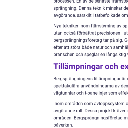
processen. En av de senaste framste
sprängning. Denna teknik minskar de
avgörande, särskilt i tätbefolkade o
Nya tekniker inom fjärrstyrning av sp
utan också förbättrat precisionen i 
bergsprängningsföretag tar på sig. G
efter att störa både natur och samhäl
branschen och speglar en långsiktig 
Tillämpningar och e
Bergsprängningens tillämpningar är 
spektakulära användningarna av den
vägtunnlar och t-banelinjer som effek
Inom områden som avloppssystem och
avgörande roll. Dessa projekt kräver o
områden. Bergsprängningsföretag mås
påverkan.