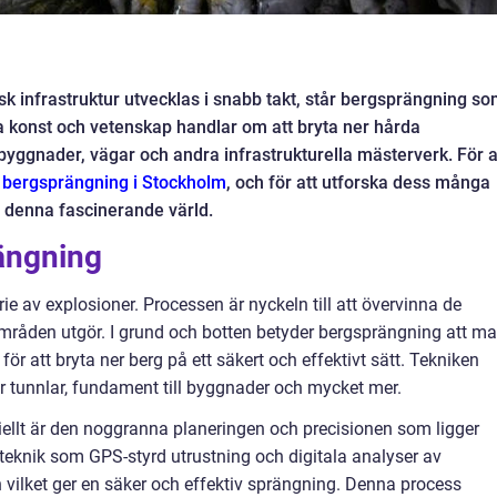
isk infrastruktur utvecklas i snabb takt, står bergsprängning s
 konst och vetenskap handlar om att bryta ner hårda
 byggnader, vägar och andra infrastrukturella mästerverk. För a
 bergsprängning i Stockholm
, och för att utforska dess många
 i denna fascinerande värld.
ängning
e av explosioner. Processen är nyckeln till att övervinna de
områden utgör. I grund och botten betyder bergsprängning att m
r att bryta ner berg på ett säkert och effektivt sätt. Tekniken
 tunnlar, fundament till byggnader och mycket mer.
ellt är den noggranna planeringen och precisionen som ligger
eknik som GPS-styrd utrustning och digitala analyser av
 vilket ger en säker och effektiv sprängning. Denna process