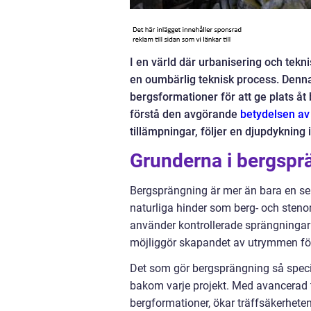
I en värld där urbanisering och tekn
en oumbärlig teknisk process. Denna
bergsformationer för att ge plats åt
förstå den avgörande
betydelsen av
tillämpningar, följer en djupdykning
Grunderna i bergspr
Bergsprängning är mer än bara en seri
naturliga hinder som berg- och sten
använder kontrollerade sprängningar fö
möjliggör skapandet av utrymmen för
Det som gör bergsprängning så speci
bakom varje projekt. Med avancerad t
bergformationer, ökar träffsäkerheten