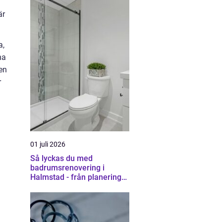
är
a,
na
en
r
01 juli 2026
Så lyckas du med
badrumsrenovering i
Halmstad - från planering
till färdigt resultat