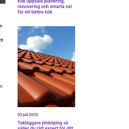
Kök uppsala planering,
renovering och smarta val
för ett bättre kök
om
tt
an
03 juli 2026
Takläggare jönköping så
väljer du rätt expert för ditt