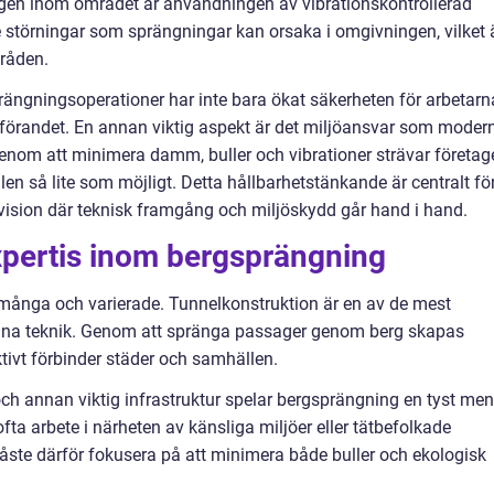
gen inom området är användningen av vibrationskontrollerad
 störningar som sprängningar kan orsaka i omgivningen, vilket 
mråden.
rängningsoperationer har inte bara ökat säkerheten för arbetarn
utförandet. En annan viktig aspekt är det miljöansvar som moder
enom att minimera damm, buller och vibrationer strävar företag
len så lite som möjligt. Detta hållbarhetstänkande är centralt fö
vision där teknisk framgång och miljöskydd går hand i hand.
xpertis inom bergsprängning
många och varierade. Tunnelkonstruktion är en av de mest
na teknik. Genom att spränga passager genom berg skapas
tivt förbinder städer och samhällen.
 annan viktig infrastruktur spelar bergsprängning en tyst men
fta arbete i närheten av känsliga miljöer eller tätbefolkade
te därför fokusera på att minimera både buller och ekologisk