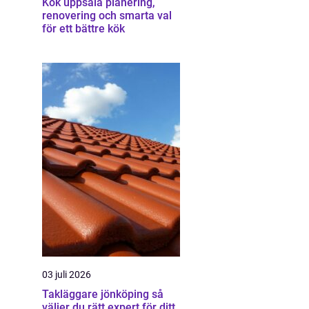
Kök uppsala planering,
renovering och smarta val
för ett bättre kök
03 juli 2026
Takläggare jönköping så
väljer du rätt expert för ditt