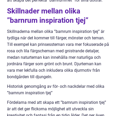
att skapa det perfekta ”barnrummet” för sina döttrar.
Skillnader mellan olika
”barnrum inspiration tjej”
Skillnaderna mellan olika ”barnrum inspiration tjej” är
tydliga när det kommer till färger, mönster och teman.
Till exempel kan prinsessteman vara mer fokuserade på
rosa och lila färgscheman med gnistrande detaljer,
medan naturteman kan innehålla mer naturliga och
jordnära färger som grönt och brunt. Djurteman kan
vara mer lekfulla och inkludera olika djurmotiv från
bondgården till djungeln.
Historisk genomgång av för- och nackdelar med olika
”barnrum inspiration tjej”
Fördelarna med att skapa ett ”barnrum inspiration tjej”
är att det ger flickorna möjlighet att utveckla sin
kreativitet och fantasi från en tidig ålder. Det ger även