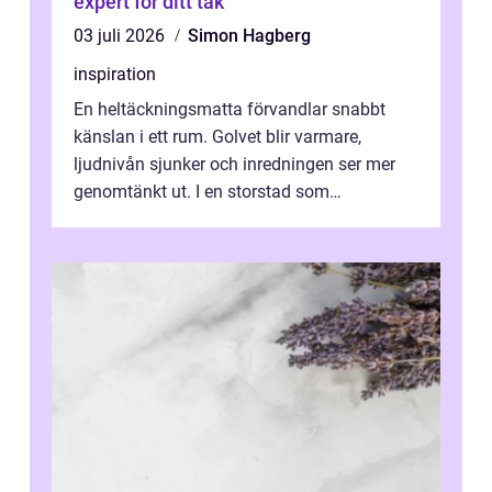
expert för ditt tak
03 juli 2026
Simon Hagberg
inspiration
En heltäckningsmatta förvandlar snabbt
känslan i ett rum. Golvet blir varmare,
ljudnivån sjunker och inredningen ser mer
genomtänkt ut. I en storstad som
Stockholm, där många bor i lägenhet med
granna...