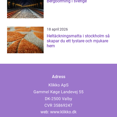
Bergborrning i sverige
18 april 2026
Heltäckningsmatta i stockholm så
skapar du ett tystare och mjukare
hem
Adress
web:
www.klikko.dk