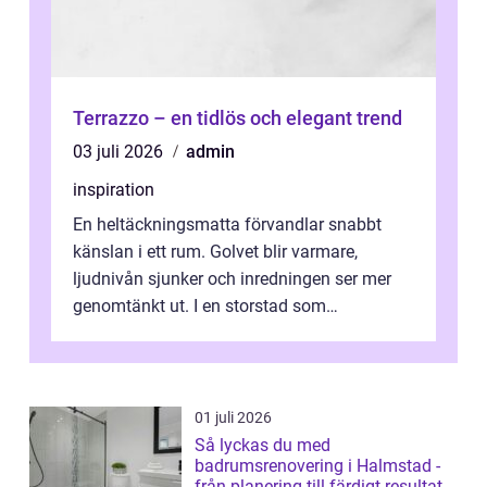
Terrazzo – en tidlös och elegant trend
03 juli 2026
admin
inspiration
En heltäckningsmatta förvandlar snabbt
känslan i ett rum. Golvet blir varmare,
ljudnivån sjunker och inredningen ser mer
genomtänkt ut. I en storstad som
Stockholm, där många bor i lägenhet med
granna...
01 juli 2026
Så lyckas du med
badrumsrenovering i Halmstad -
från planering till färdigt resultat