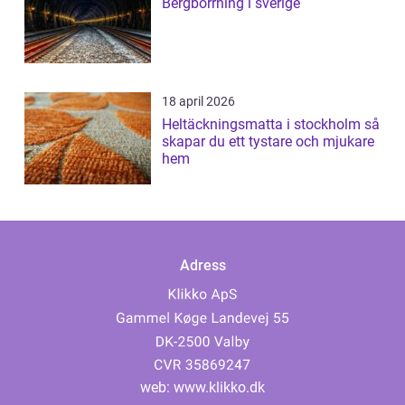
Bergborrning i sverige
18 april 2026
Heltäckningsmatta i stockholm så
skapar du ett tystare och mjukare
hem
Adress
web:
www.klikko.dk