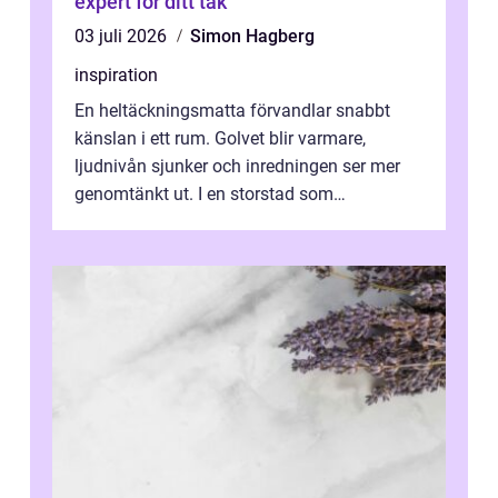
expert för ditt tak
03 juli 2026
Simon Hagberg
inspiration
En heltäckningsmatta förvandlar snabbt
känslan i ett rum. Golvet blir varmare,
ljudnivån sjunker och inredningen ser mer
genomtänkt ut. I en storstad som
Stockholm, där många bor i lägenhet med
granna...