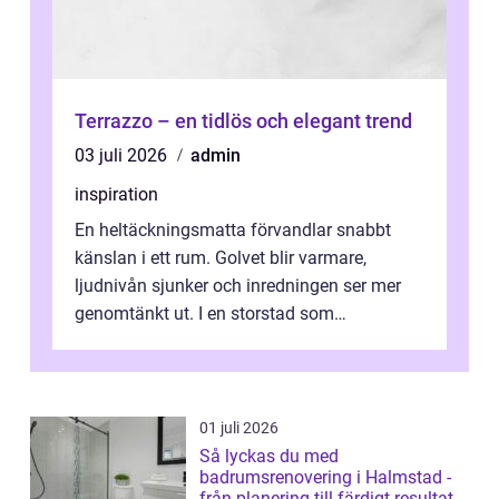
Terrazzo – en tidlös och elegant trend
03 juli 2026
admin
inspiration
En heltäckningsmatta förvandlar snabbt
känslan i ett rum. Golvet blir varmare,
ljudnivån sjunker och inredningen ser mer
genomtänkt ut. I en storstad som
Stockholm, där många bor i lägenhet med
granna...
01 juli 2026
Så lyckas du med
badrumsrenovering i Halmstad -
från planering till färdigt resultat