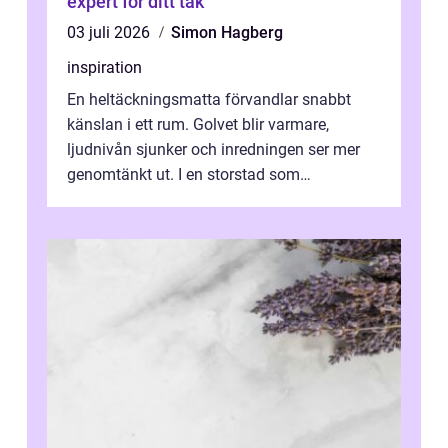
expert för ditt tak
03 juli 2026
Simon Hagberg
inspiration
En heltäckningsmatta förvandlar snabbt
känslan i ett rum. Golvet blir varmare,
ljudnivån sjunker och inredningen ser mer
genomtänkt ut. I en storstad som
Stockholm, där många bor i lägenhet med
granna...