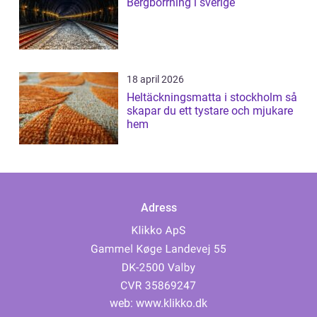
Bergborrning i sverige
18 april 2026
Heltäckningsmatta i stockholm så
skapar du ett tystare och mjukare
hem
Adress
web:
www.klikko.dk