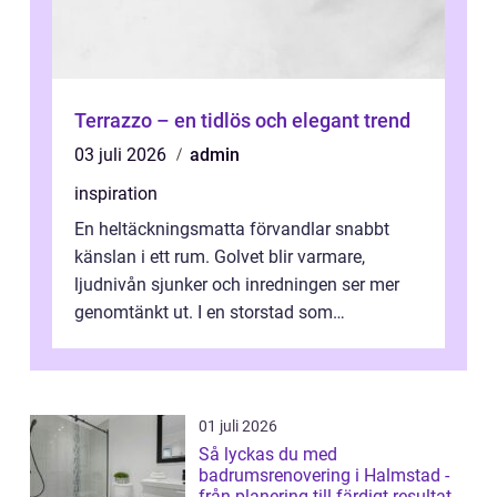
Terrazzo – en tidlös och elegant trend
03 juli 2026
admin
inspiration
En heltäckningsmatta förvandlar snabbt
känslan i ett rum. Golvet blir varmare,
ljudnivån sjunker och inredningen ser mer
genomtänkt ut. I en storstad som
Stockholm, där många bor i lägenhet med
granna...
01 juli 2026
Så lyckas du med
badrumsrenovering i Halmstad -
från planering till färdigt resultat