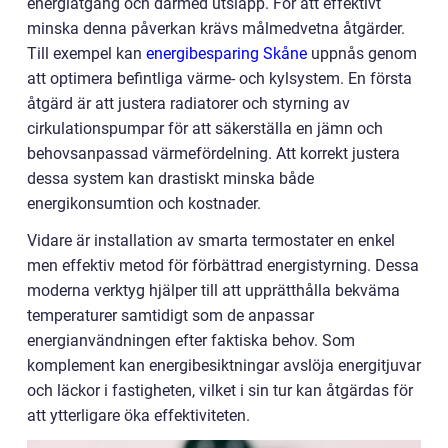
energiåtgång och därmed utsläpp. För att effektivt
minska denna påverkan krävs målmedvetna åtgärder.
Till exempel kan
energibesparing Skåne
uppnås genom
att optimera befintliga värme- och kylsystem. En första
åtgärd är att justera radiatorer och styrning av
cirkulationspumpar för att säkerställa en jämn och
behovsanpassad värmefördelning. Att korrekt justera
dessa system kan drastiskt minska både
energikonsumtion och kostnader.
Vidare är installation av smarta termostater en enkel
men effektiv metod för förbättrad energistyrning. Dessa
moderna verktyg hjälper till att upprätthålla bekväma
temperaturer samtidigt som de anpassar
energianvändningen efter faktiska behov. Som
komplement kan energibesiktningar avslöja energitjuvar
och läckor i fastigheten, vilket i sin tur kan åtgärdas för
att ytterligare öka effektiviteten.