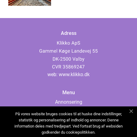
Adress
web:
www.klikko.dk
Menu
Annonsering
Om oss
På vores website bruges cookies til at huske dine indstillinger,
Cookies
statistik og personalisering af indhold og annoncer. Denne
information deles med tredjepart. Ved fortsat brug af websiden
Kontakta oss
godkender du cookiepolitikken.
Sitemap