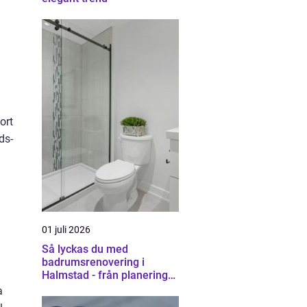
ort
ds-
01 juli 2026
Så lyckas du med
badrumsrenovering i
Halmstad - från planering
till färdigt resultat
a