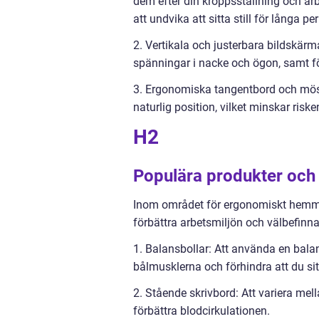
dem efter din kroppsställning och arb
att undvika att sitta still för långa per
2. Vertikala och justerbara bildskär
spänningar i nacke och ögon, samt fö
3. Ergonomiska tangentbord och möss
naturlig position, vilket minskar ri
H2
Populära produkter och
Inom området för ergonomiskt hemma
förbättra arbetsmiljön och välbefinn
1. Balansbollar: Att använda en bala
bålmusklerna och förhindra att du sitte
2. Stående skrivbord: Att variera mel
förbättra blodcirkulationen.