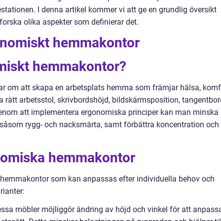
tationen. I denna artikel kommer vi att ge en grundlig översikt
rska olika aspekter som definierar det.
gonomiskt hemmakontor
omiskt hemmakontor?
r om att skapa en arbetsplats hemma som främjar hälsa, komf
ha rätt arbetsstol, skrivbordshöjd, bildskärmsposition, tangentbor
enom att implementera ergonomiska principer kan man minska
 såsom rygg- och nacksmärta, samt förbättra koncentration och
onomiska hemmakontor
a hemmakontor som kan anpassas efter individuella behov och
rianter:
Dessa möbler möjliggör ändring av höjd och vinkel för att anpass