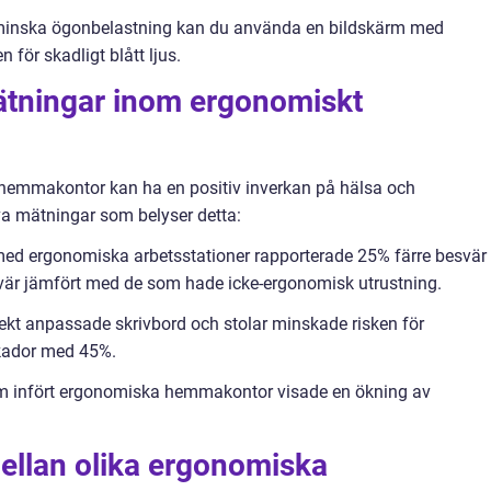
tt minska ögonbelastning kan du använda en bildskärm med
 för skadligt blått ljus.
mätningar inom ergonomiskt
 hemmakontor kan ha en positiv inverkan på hälsa och
iva mätningar som belyser detta:
 med ergonomiska arbetsstationer rapporterade 25% färre besvär
r jämfört med de som hade icke-ergonomisk utrustning.
rekt anpassade skrivbord och stolar minskade risken för
skador med 45%.
om infört ergonomiska hemmakontor visade en ökning av
ellan olika ergonomiska