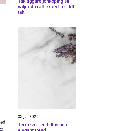
Takläggare jönköping så
väljer du rätt expert för ditt
tak
03 juli 2026
Med
Terrazzo - en tidlös och
ka
elegant trend