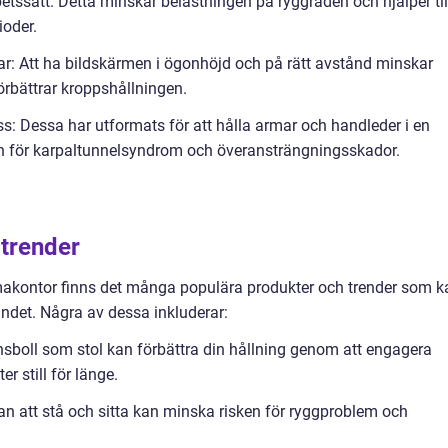
etssätt. Detta minskar belastningen på ryggraden och hjälper til
ioder.
mar: Att ha bildskärmen i ögonhöjd och på rätt avstånd minskar
rbättrar kroppshållningen.
: Dessa har utformats för att hålla armar och handleder i en
sken för karpaltunnelsyndrom och överansträngningsskador.
 trender
kontor finns det många populära produkter och trender som k
andet. Några av dessa inkluderar:
nsboll som stol kan förbättra din hållning genom att engagera
r still för länge.
lan att stå och sitta kan minska risken för ryggproblem och