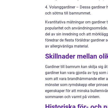
4. Volanggardiner – Dessa gardiner h
och sötma till barnrummet.
Kvantitativa mätningar om gardiner til
popularitet och användningsområde. 
del av sin inredning och att mörkläg
föredrar de flesta föräldrar gardiner
av allergivänliga material.
Skillnader mellan oli
Gardiner till barnrum kan skilja sig åt
gardiner kan vara gjorda av tyg som 
som att vara brandhämmande eller al
mönster som rymdskepp eller prinsess
egenskaper för att minska bullernivån
sommaren och varmt på vintern.
Historiska för- och n