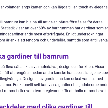
ar volanger längs kanten och kan lägga till en touch av elegans
l barnrum kan hjälpa till att ge en bättre förståelse för deras
Statistik visar att över 60% av barnrummen har gardiner som e
gningsgardiner är de mest efterfrågade. Enligt undersökningar
 som är enkla att rengöra och underhålla, samt de som är tillverk
ka gardiner till barnrum
 på flera sätt, inklusive materialval, design och funktion. Vissa
är lätt att rengöra, medan andra kanske har speciella egenskape
lergivänliga. Designen av gardinerna kan också variera, med
ornor. Funktionellt sett kan vissa gardiner ha ljudabsorberand
 i rummet eller vara termoreglerande för att hålla rummet svalt
ackdelar med olika gardiner till