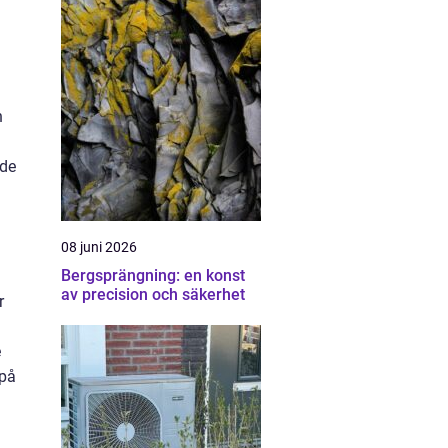
n
ade
08 juni 2026
Bergsprängning: en konst
av precision och säkerhet
r
e
 på