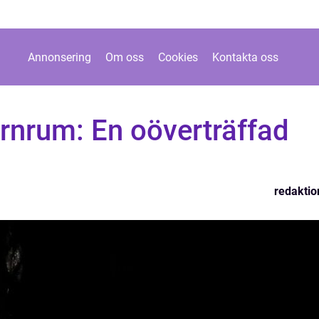
Annonsering
Om oss
Cookies
Kontakta oss
barnrum: En oöverträffad
redaktio