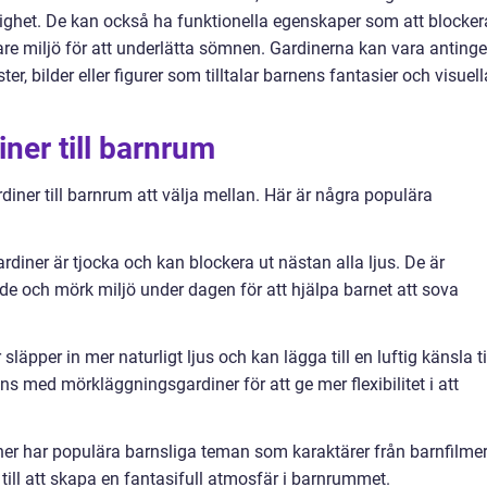
ighet. De kan också ha funktionella egenskaper som att blocker
rkare miljö för att underlätta sömnen. Gardinerna kan vara anting
, bilder eller figurer som tilltalar barnens fantasier och visuell
ner till barnrum
diner till barnrum att välja mellan. Här är några populära
iner är tjocka och kan blockera ut nästan alla ljus. De är
de och mörk miljö under dagen för att hjälpa barnet att sova
läpper in mer naturligt ljus och kan lägga till en luftig känsla ti
med mörkläggningsgardiner för att ge mer flexibilitet i att
er har populära barnsliga teman som karaktärer från barnfilme
a till att skapa en fantasifull atmosfär i barnrummet.