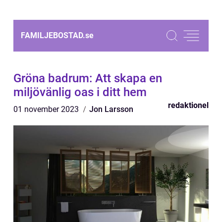
FAMILJEBOSTAD.
se
Gröna badrum: Att skapa en
miljövänlig oas i ditt hem
redaktionel
01 november 2023
Jon Larsson