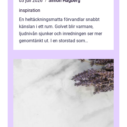
03 juli 2026
Simon Hagberg
inspiration
En heltäckningsmatta förvandlar snabbt
känslan i ett rum. Golvet blir varmare,
ljudnivån sjunker och inredningen ser mer
genomtänkt ut. I en storstad som
Stockholm, där många bor i lägenhet med
granna...