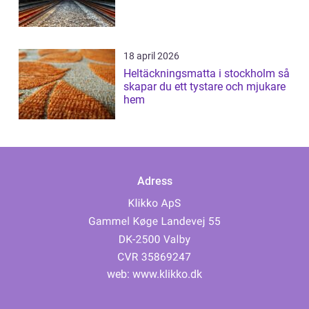
18 april 2026
Heltäckningsmatta i stockholm så
skapar du ett tystare och mjukare
hem
Adress
web:
www.klikko.dk