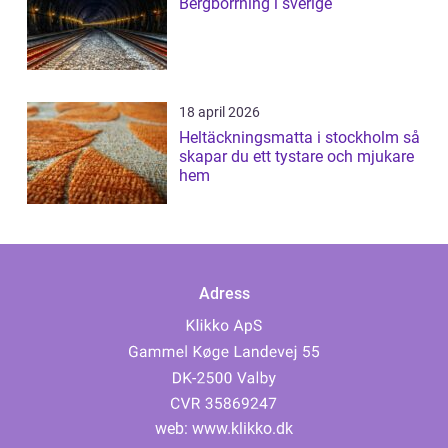
Bergborrning i sverige
18 april 2026
Heltäckningsmatta i stockholm så
skapar du ett tystare och mjukare
hem
Adress
web:
www.klikko.dk