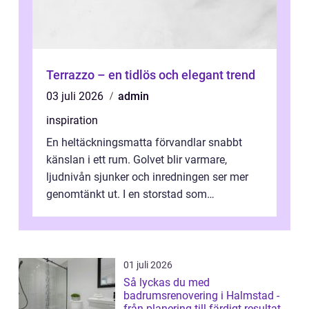
Terrazzo – en tidlös och elegant trend
03 juli 2026
admin
inspiration
En heltäckningsmatta förvandlar snabbt
känslan i ett rum. Golvet blir varmare,
ljudnivån sjunker och inredningen ser mer
genomtänkt ut. I en storstad som
Stockholm, där många bor i lägenhet med
granna...
01 juli 2026
Så lyckas du med
badrumsrenovering i Halmstad -
från planering till färdigt resultat