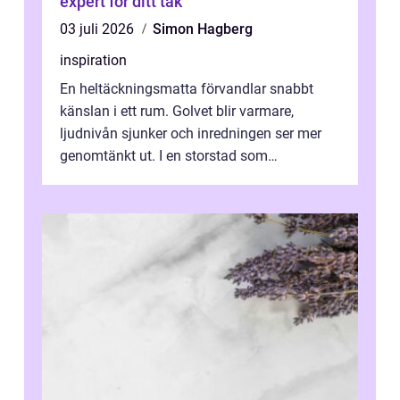
expert för ditt tak
03 juli 2026
Simon Hagberg
inspiration
En heltäckningsmatta förvandlar snabbt
känslan i ett rum. Golvet blir varmare,
ljudnivån sjunker och inredningen ser mer
genomtänkt ut. I en storstad som
Stockholm, där många bor i lägenhet med
granna...