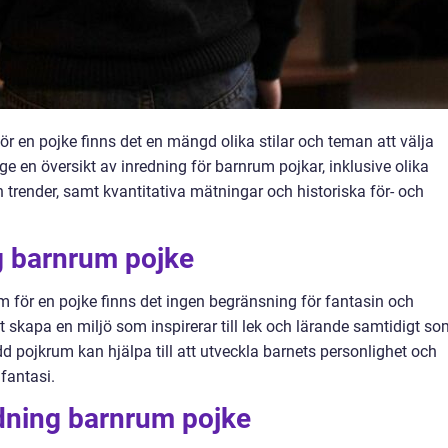
för en pojke finns det en mängd olika stilar och teman att välja
ge en översikt av inredning för barnrum pojkar, inklusive olika
h trender, samt kvantitativa mätningar och historiska för- och
g barnrum pojke
um för en pojke finns det ingen begränsning för fantasin och
att skapa en miljö som inspirerar till lek och lärande samtidigt s
d pojkrum kan hjälpa till att utveckla barnets personlighet och
 fantasi.
edning barnrum pojke