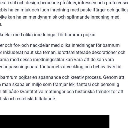
ra i stil och design beroende på ålder, intressen och preferenser
bebis ha en mjuk och lugn inredning med pastellfärger och gullig
 pojke kan ha en mer dynamisk och spännande inredning med
n.
kdelar med olika inredningar för barnrum pojkar
der och för- och nackdelar med olika inredningar för barnrum
er inkluderat nautiska teman, idrottsrelaterade dekorationer och
larna med dessa inredningsstilar kan vara att de kan vara
er anpassningsbara för barnets utveckling och behov över tid.
 barnrum pojkar en spännande och kreativ process. Genom att
an man skapa en miljö som främjar lek, fantasi och personlig
n till både kvantitativa mätningar och historiska trender för att
sk och estetiskt tilltalande.