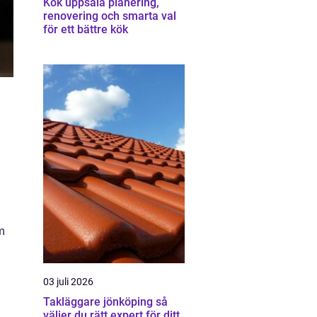
Kök uppsala planering,
renovering och smarta val
för ett bättre kök
om
03 juli 2026
Takläggare jönköping så
väljer du rätt expert för ditt