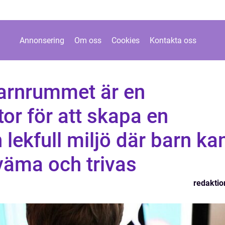
Annonsering
Om oss
Cookies
Kontakta oss
barnrummet är en
or för att skapa en
lekfull miljö där barn ka
väma och trivas
redaktio