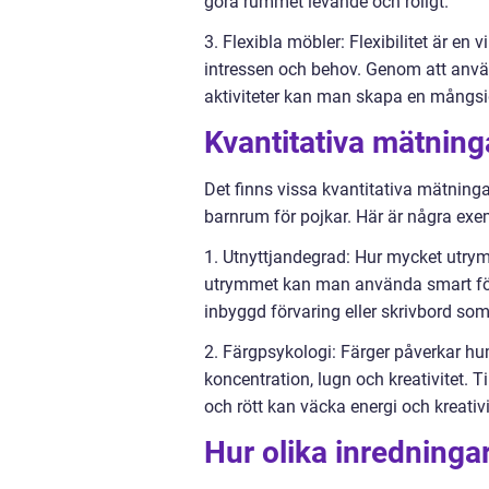
göra rummet levande och roligt.
3. Flexibla möbler: Flexibilitet är en 
intressen och behov. Genom att anvä
aktiviteter kan man skapa en mångsid
Kvantitativa mätnin
Det finns vissa kvantitativa mätninga
barnrum för pojkar. Här är några exe
1. Utnyttjandegrad: Hur mycket utry
utrymmet kan man använda smart fö
inbyggd förvaring eller skrivbord som
2. Färgpsykologi: Färger påverkar hum
koncentration, lugn och kreativitet. 
och rött kan väcka energi och kreativi
Hur olika inredningar