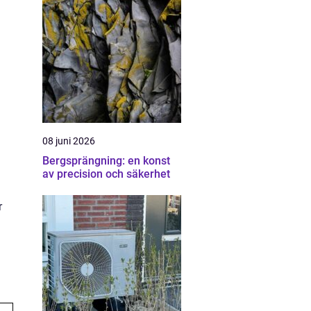
08 juni 2026
Bergsprängning: en konst
av precision och säkerhet
r