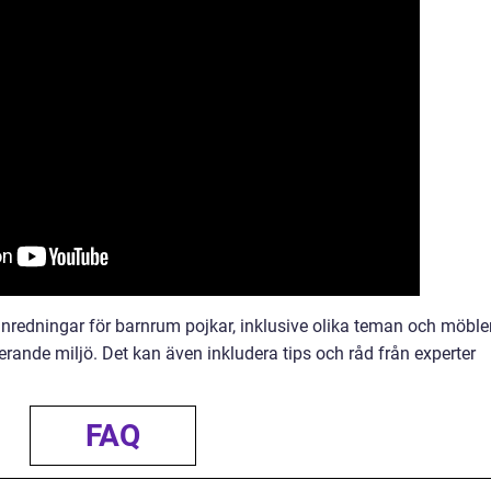
inredningar för barnrum pojkar, inklusive olika teman och möble
rande miljö. Det kan även inkludera tips och råd från experter
FAQ