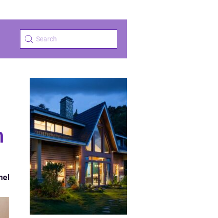
n
nel