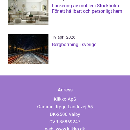
Lackering av möbler i Stockholm:
För ett hållbart och personligt hem
19 april 2026
Bergborrning i sverige
Adress
web:
www.klikko.dk