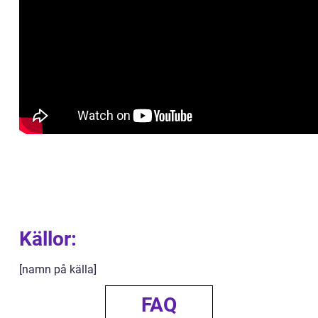
Källor:
[namn på källa]
FAQ