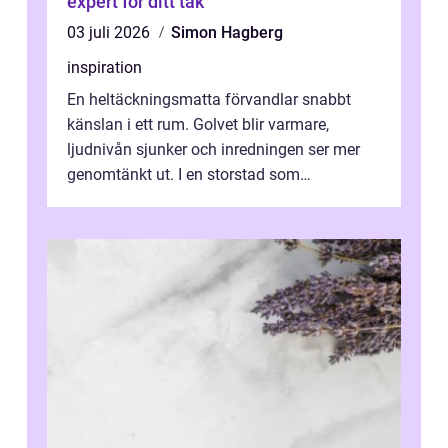
expert för ditt tak
03 juli 2026
Simon Hagberg
inspiration
En heltäckningsmatta förvandlar snabbt
känslan i ett rum. Golvet blir varmare,
ljudnivån sjunker och inredningen ser mer
genomtänkt ut. I en storstad som
Stockholm, där många bor i lägenhet med
granna...