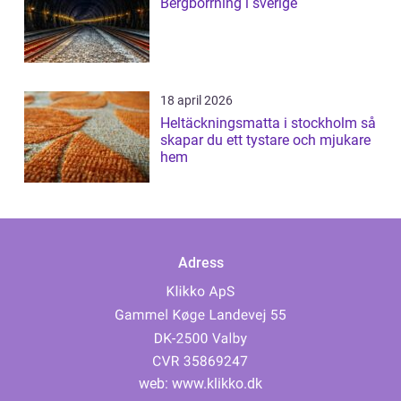
Bergborrning i sverige
18 april 2026
Heltäckningsmatta i stockholm så
skapar du ett tystare och mjukare
hem
Adress
web:
www.klikko.dk