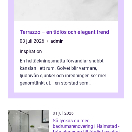
Terrazzo – en tidlös och elegant trend
03 juli 2026
admin
inspiration
En heltäckningsmatta förvandlar snabbt
känslan i ett rum. Golvet blir varmare,
ljudnivån sjunker och inredningen ser mer
genomtänkt ut. I en storstad som
Stockholm, där många bor i lägenhet med
granna...
01 juli 2026
Så lyckas du med
badrumsrenovering i Halmstad -
från planering till färdigt resultat