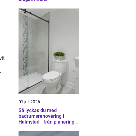
vit
r
01 juli 2026
Så lyckas du med
badrumsrenovering i
Halmstad - från planering
till färdigt resultat