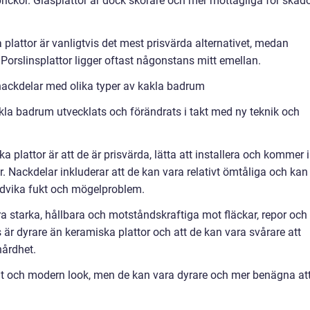
rickor. Glasplattor är dock skörare och mer mottagliga för skad
a plattor är vanligtvis det mest prisvärda alternativet, medan
 Porslinsplattor ligger oftast någonstans mitt emellan.
nackdelar med olika typer av kakla badrum
la badrum utvecklats och förändrats i takt med ny teknik och
plattor är att de är prisvärda, lätta att installera och kommer i
. Nackdelar inkluderar att de kan vara relativt ömtåliga och kan
ndvika fukt och mögelproblem.
ara starka, hållbara och motståndskraftiga mot fläckar, repor och
s är dyrare än keramiska plattor och att de kan vara svårare att
hårdhet.
t och modern look, men de kan vara dyrare och mer benägna at