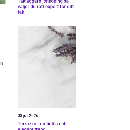
Takläggare jönköping så
väljer du rätt expert för ditt
tak
an
n
03 juli 2026
Terrazzo - en tidlös och
elegant trend