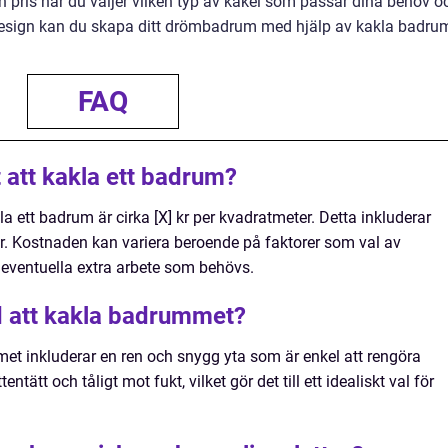
h pris när du väljer vilken typ av kakel som passar dina behov o
 design kan du skapa ditt drömbadrum med hjälp av kakla badru
FAQ
 att kakla ett badrum?
 ett badrum är cirka [X] kr per kvadratmeter. Detta inkluderar
r. Kostnaden kan variera beroende på faktorer som val av
 eventuella extra arbete som behövs.
d att kakla badrummet?
t inkluderar en ren och snygg yta som är enkel att rengöra
tätt och tåligt mot fukt, vilket gör det till ett idealiskt val för