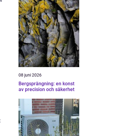
or
08 juni 2026
Bergsprängning: en konst
av precision och säkerhet
t