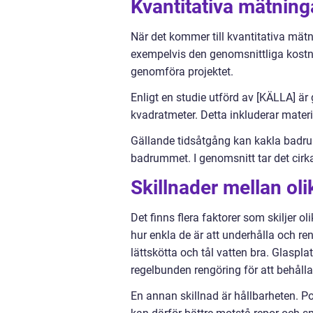
Kvantitativa mätnin
När det kommer till kvantitativa mä
exempelvis den genomsnittliga kostnad
genomföra projektet.
Enligt en studie utförd av [KÄLLA] är
kvadratmeter. Detta inkluderar mater
Gällande tidsåtgång kan kakla badru
badrummet. I genomsnitt tar det cirka 
Skillnader mellan ol
Det finns flera faktorer som skiljer o
hur enkla de är att underhålla och ren
lättskötta och tål vatten bra. Glaspl
regelbunden rengöring för att behålla
En annan skillnad är hållbarheten. Po