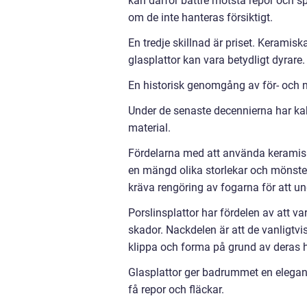
kan därför bättre motstå repor och sp
om de inte hanteras försiktigt.
En tredje skillnad är priset. Keramisk
glasplattor kan vara betydligt dyrare.
En historisk genomgång av för- och 
Under de senaste decennierna har kak
material.
Fördelarna med att använda keramiska 
en mängd olika storlekar och mönster
kräva rengöring av fogarna för att u
Porslinsplattor har fördelen av att v
skador. Nackdelen är att de vanligtvi
klippa och forma på grund av deras 
Glasplattor ger badrummet en elegan
få repor och fläckar.