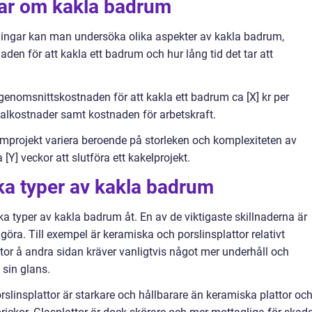
gar om kakla badrum
tningar kan man undersöka olika aspekter av kakla badrum,
en för att kakla ett badrum och hur lång tid det tar att
 genomsnittskostnaden för att kakla ett badrum ca [X] kr per
ialkostnader samt kostnaden för arbetskraft.
mprojekt variera beroende på storleken och komplexiteten av
[Y] veckor att slutföra ett kakelprojekt.
ika typer av kakla badrum
lika typer av kakla badrum åt. En av de viktigaste skillnaderna är
göra. Till exempel är keramiska och porslinsplattor relativt
attor å andra sidan kräver vanligtvis något mer underhåll och
 sin glans.
rslinsplattor är starkare och hållbarare än keramiska plattor oc