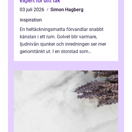
expert för ditt tak
03 juli 2026
Simon Hagberg
inspiration
En heltäckningsmatta förvandlar snabbt
känslan i ett rum. Golvet blir varmare,
ljudnivån sjunker och inredningen ser mer
genomtänkt ut. I en storstad som
Stockholm, där många bor i lägenhet med
granna...