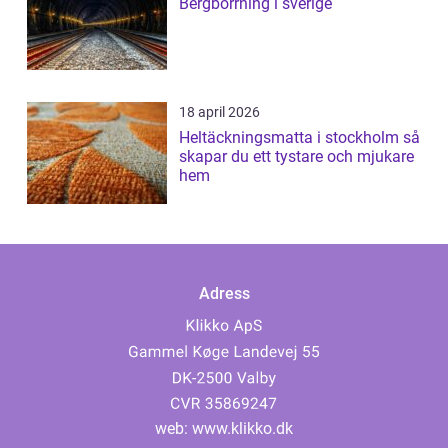
Bergborrning i sverige
18 april 2026
Heltäckningsmatta i stockholm så
skapar du ett tystare och mjukare
hem
Adress
web:
www.klikko.dk