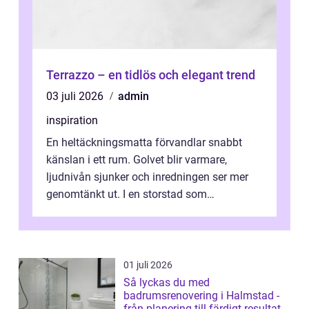
Terrazzo – en tidlös och elegant trend
03 juli 2026
admin
inspiration
En heltäckningsmatta förvandlar snabbt
känslan i ett rum. Golvet blir varmare,
ljudnivån sjunker och inredningen ser mer
genomtänkt ut. I en storstad som
Stockholm, där många bor i lägenhet med
granna...
01 juli 2026
Så lyckas du med
badrumsrenovering i Halmstad -
från planering till färdigt resultat