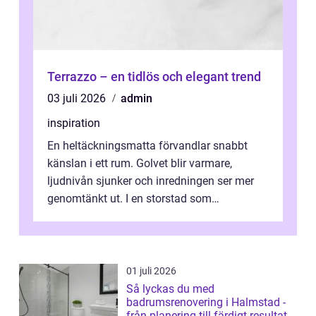
Terrazzo – en tidlös och elegant trend
03 juli 2026
admin
inspiration
En heltäckningsmatta förvandlar snabbt
känslan i ett rum. Golvet blir varmare,
ljudnivån sjunker och inredningen ser mer
genomtänkt ut. I en storstad som
Stockholm, där många bor i lägenhet med
granna...
01 juli 2026
Så lyckas du med
badrumsrenovering i Halmstad -
från planering till färdigt resultat