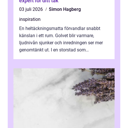
expert för ditt tak
03 juli 2026
Simon Hagberg
inspiration
En heltäckningsmatta förvandlar snabbt
känslan i ett rum. Golvet blir varmare,
ljudnivån sjunker och inredningen ser mer
genomtänkt ut. I en storstad som
Stockholm, där många bor i lägenhet med
granna...