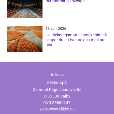
Bergborrning i sverige
18 april 2026
Heltäckningsmatta i stockholm så
skapar du ett tystare och mjukare
hem
Adress
web:
www.klikko.dk