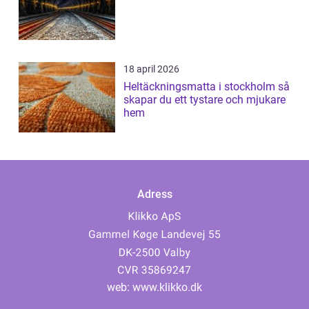
18 april 2026
Heltäckningsmatta i stockholm så
skapar du ett tystare och mjukare
hem
Adress
web:
www.klikko.dk