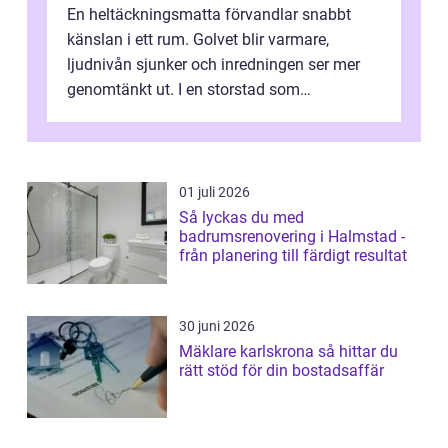
En heltäckningsmatta förvandlar snabbt
känslan i ett rum. Golvet blir varmare,
ljudnivån sjunker och inredningen ser mer
genomtänkt ut. I en storstad som
Stockholm, där många bor i lägenhet med
granna...
01 juli 2026
Så lyckas du med
badrumsrenovering i Halmstad -
från planering till färdigt resultat
30 juni 2026
Mäklare karlskrona så hittar du
rätt stöd för din bostadsaffär