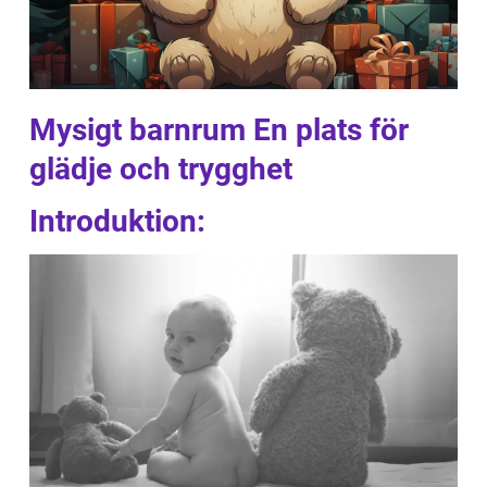
Mysigt barnrum En plats för
glädje och trygghet
Introduktion: