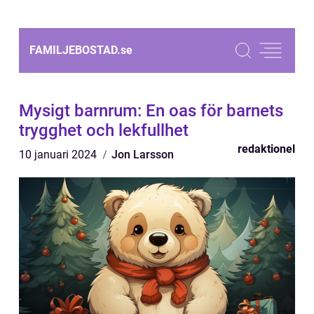
FAMILJEBOSTAD.
se
Mysigt barnrum: En oas för barnets
trygghet och lekfullhet
redaktionel
10 januari 2024
Jon Larsson