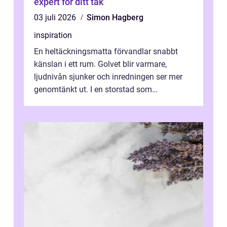
expert för ditt tak
03 juli 2026
Simon Hagberg
inspiration
En heltäckningsmatta förvandlar snabbt
känslan i ett rum. Golvet blir varmare,
ljudnivån sjunker och inredningen ser mer
genomtänkt ut. I en storstad som
Stockholm, där många bor i lägenhet med
granna...