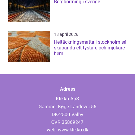
Bergborrning i sverige
18 april 2026
Heltäckningsmatta i stockholm så
skapar du ett tystare och mjukare
hem
Adress
web:
www.klikko.dk