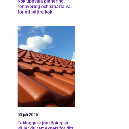
Kök uppsala planering,
renovering och smarta val
för ett bättre kök
03 juli 2026
Takläggare jönköping så
väljer du rätt expert för ditt