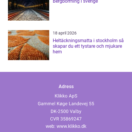
Bergborrning i sverige
18 april 2026
Heltäckningsmatta i stockholm så
skapar du ett tystare och mjukare
hem
Adress
web:
www.klikko.dk