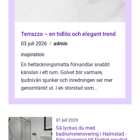
Terrazzo – en tidlös och elegant trend
03 juli 2026
admin
inspiration
En heltäckningsmatta förvandlar snabbt
känslan i ett rum. Golvet blir varmare,
ljudnivån sjunker och inredningen ser mer
genomtänkt ut. I en storstad som
Stockholm, där många bor i lägenhet med
granna...
01 juli 2026
Så lyckas du med
badrumsrenovering i Halmstad -
från planering till färdigt resultat