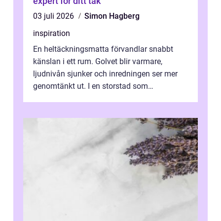
expert för ditt tak
03 juli 2026
Simon Hagberg
inspiration
En heltäckningsmatta förvandlar snabbt
känslan i ett rum. Golvet blir varmare,
ljudnivån sjunker och inredningen ser mer
genomtänkt ut. I en storstad som
Stockholm, där många bor i lägenhet med
granna...