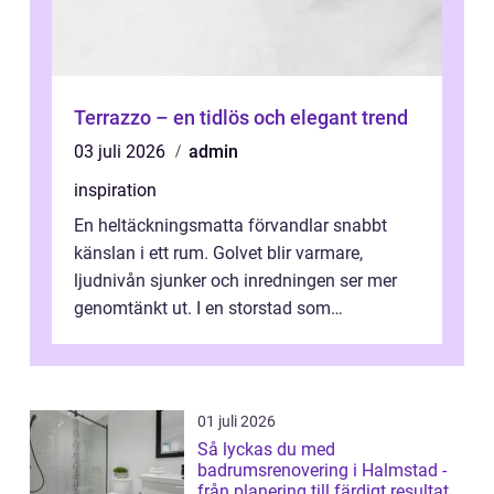
Terrazzo – en tidlös och elegant trend
03 juli 2026
admin
inspiration
En heltäckningsmatta förvandlar snabbt
känslan i ett rum. Golvet blir varmare,
ljudnivån sjunker och inredningen ser mer
genomtänkt ut. I en storstad som
Stockholm, där många bor i lägenhet med
granna...
01 juli 2026
Så lyckas du med
badrumsrenovering i Halmstad -
från planering till färdigt resultat