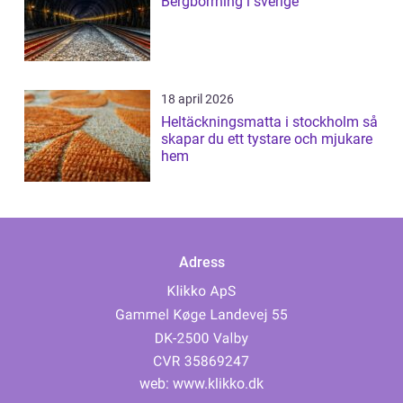
Bergborrning i sverige
18 april 2026
Heltäckningsmatta i stockholm så
skapar du ett tystare och mjukare
hem
Adress
web:
www.klikko.dk