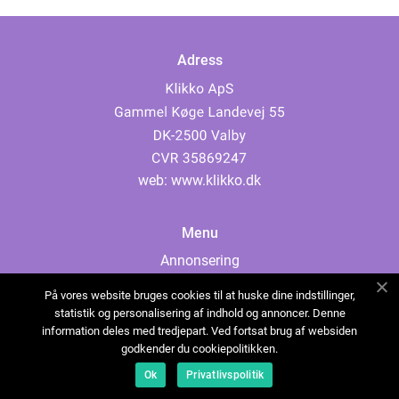
Adress
web:
www.klikko.dk
Menu
Annonsering
Om oss
På vores website bruges cookies til at huske dine indstillinger,
Cookies
statistik og personalisering af indhold og annoncer. Denne
information deles med tredjepart. Ved fortsat brug af websiden
Kontakta oss
godkender du cookiepolitikken.
Sitemap
Ok
Privatlivspolitik