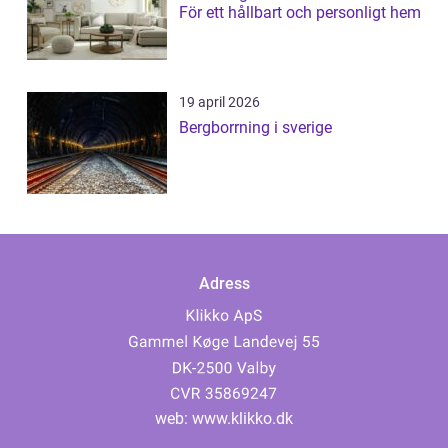
För ett hållbart och personligt hem
19 april 2026
Bergborrning i sverige
Adress
web:
www.klikko.dk