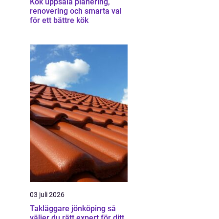
Kök uppsala planering,
renovering och smarta val
för ett bättre kök
03 juli 2026
Takläggare jönköping så
väljer du rätt expert för ditt